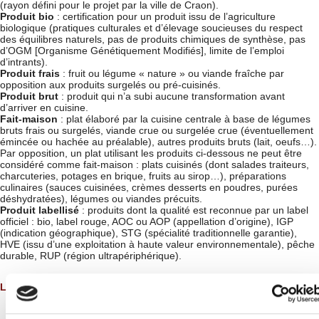
(rayon défini pour le projet par la ville de Craon).
Produit bio
: certification pour un produit issu de l’agriculture
biologique (pratiques culturales et d’élevage soucieuses du respect
des équilibres naturels, pas de produits chimiques de synthèse, pas
d’OGM [Organisme Génétiquement Modifiés], limite de l’emploi
d’intrants).
Produit frais
: fruit ou légume « nature » ou viande fraîche par
opposition aux produits surgelés ou pré-cuisinés.
Produit brut
: produit qui n’a subi aucune transformation avant
d’arriver en cuisine.
Fait-maison
: plat élaboré par la cuisine centrale à base de légumes
bruts frais ou surgelés, viande crue ou surgelée crue (éventuellement
émincée ou hachée au préalable), autres produits bruts (lait, oeufs…).
Par opposition, un plat utilisant les produits ci-dessous ne peut être
considéré comme fait-maison : plats cuisinés (dont salades traiteurs,
charcuteries, potages en brique, fruits au sirop…), préparations
culinaires (sauces cuisinées, crèmes desserts en poudres, purées
déshydratées), légumes ou viandes précuits.
Produit labellisé
: produits dont la qualité est reconnue par un label
officiel : bio, label rouge, AOC ou AOP (appellation d’origine), IGP
(indication géographique), STG (spécialité traditionnelle garantie),
HVE (issu d’une exploitation à haute valeur environnementale), pêche
durable, RUP (région ultrapériphérique).
Le Projet Alimentaire Territorial (PAT)
Ce projet sur la restauration scolaire
de Craon s’inscrit dans une