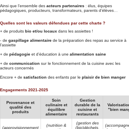
Ainsi que l’ensemble des
acteurs partenaires
: élus, équipes
pédagogiques, producteurs, transformateurs, parents d’élèves…
Quelles sont les valeurs défendues par cette charte ?
+ de produits
bio et/ou locaux
dans les assiettes !
- de
gaspillage alimentaire
de la préparation des repas au service à
l’assiette
+ de
pédagogie
et d’éducation à une
alimentation saine
+ de
communication
sur le fonctionnement de la cuisine avec les
acteurs concernés
Encore + de
satisfaction
des enfants par le
plaisir de bien manger
Engagements 2021-2025
Soin
Gestion
Provenance et
culinaire et
durable de la
Valorisati
qualité des
équilibre
cuisine et
"bien man
produits
alimentaire
restaurants
(gestion des
(nutrition &
(accompagn
(approvisionnement
(bio)déchets,