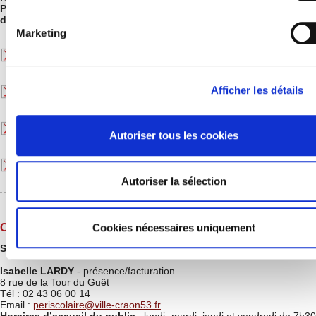
Pour plus d'informations sur les services périscolaires de la ville
de Craon, consulter et/ou télécharger :
Marketing
le livret d'information
Afficher les détails
les tarifs services périscolaires 2026
le document d'information sur les allergènes
Autoriser tous les cookies
le règlement intérieur des services périscolaires
Autoriser la sélection
Cookies nécessaires uniquement
Contact
Services périscolaires de la ville de Craon
Isabelle LARDY
- présence/facturation
8 rue de la Tour du Guêt
Tél : 02 43 06 00 14
Email :
periscolaire@ville-craon53.fr