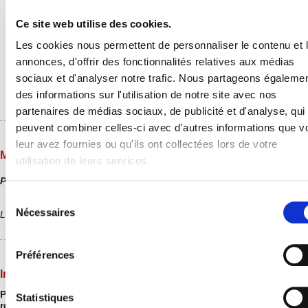
dynamique plus globale : le
Projet
Alimentaire Territorial (PAT), porté
Ce site web utilise des cookies.
par le GAL Sud Mayenne
.
Pour le découvrir, rendez-vous ici :
Les cookies nous permettent de personnaliser le contenu et 
gal-sud-mayenne.com
annonces, d'offrir des fonctionnalités relatives aux médias
sociaux et d'analyser notre trafic. Nous partageons égaleme
des informations sur l'utilisation de notre site avec nos
partenaires de médias sociaux, de publicité et d'analyse, qui
peuvent combiner celles-ci avec d'autres informations que v
leur avez fournies ou qu'ils ont collectées lors de votre
Menus
utilisation de leurs services.
Pas de service de restauration scolaire en ce moment.
Sélection
du
Nécessaires
Les menus sont également affichés dans chaque site de restaurant.
consentement
Préférences
Inscription / infos pratiques
Pour les informations concernant l'inscription au service de
Statistiques
restauration scolaire, consultez la rubrique
Services en ligne
.