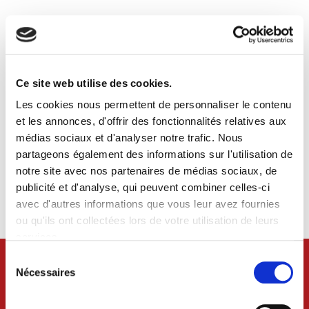
Télécharger le guide d'utilisation
2 277,00ko
Ce site web utilise des cookies.
Les cookies nous permettent de personnaliser le contenu
et les annonces, d'offrir des fonctionnalités relatives aux
L’utilisation du logotype de Craon doit faire l’objet d’une
autorisation préalable du service communication de la ville
médias sociaux et d'analyser notre trafic. Nous
de Craon (
communication@ville-craon53.fr
). Cette
partageons également des informations sur l'utilisation de
autorisation préalable est nécessaire également dans le
cadre de la création d’un lien hypertexte à partir du logo.
notre site avec nos partenaires de médias sociaux, de
L’utilisation du logo doit répondre obligatoirement aux
publicité et d'analyse, qui peuvent combiner celles-ci
conditions techniques indiquées dans le guide
d'utilisation.
avec d'autres informations que vous leur avez fournies
ou qu'ils ont collectées lors de votre utilisation de leurs
services.
Sélection
du
Nécessaires
consentement