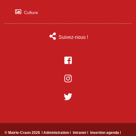
Culture
Suivez-nous !
© Mairie-Craon 2026
ǀ Administration ǀ
Intranet ǀ
Insertion agenda ǀ