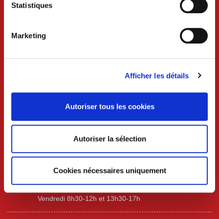
Statistiques
VILLE DE CRAON
Marketing
BP 74 - 53400 CRAON
02 43 06 13 09
Afficher les détails
Nous contacter
Autoriser tous les cookies
Lundi au mercredi 8h30-12h et 13h30-18h
Jeudi 8h30-12h
Autoriser la sélection
Vendredi 8h30-12h et 13h30-17h
Samedi 9h-12h (uniquement sur rdv)
Services techniques /urbanisme
Cookies nécessaires uniquement
Lundi au mercredi 8h30-12h et 13h30-17h30
Jeudi 8h30-12h
Vendredi 8h30-12h et 13h30-17h