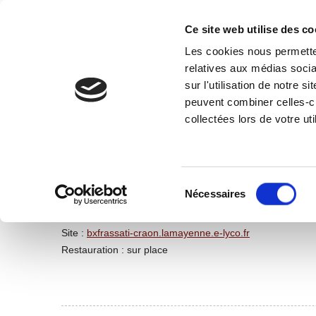
Ce site web utilise des co
Les cookies nous permetten
relatives aux médias socia
CÔTÉ MAIRIE
PRATIQUE
TOURISME-PATRIMOI
sur l'utilisation de notre 
peuvent combiner celles-ci
collectées lors de votre uti
Collège Le Prieuré - Ensemble scolaire Bx Frass
Responsable : BARTH Karine
Sélection
Adresse : 5 place Saint-Clément
du
Nécessaires
Tél : 02 43 06 17 32
consentement
Email :
contact@bxfrassati.fr
Site :
bxfrassati-craon.lamayenne.e-lyco.fr
Restauration : sur place