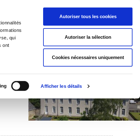
Accueil
|
Nous contacter
Autoriser tous les cookies
ionnalités
formations
NCE-JEUNESSE
Autoriser la sélection
yse, qui
s ont
Cookies nécessaires uniquement
ing
Afficher les détails