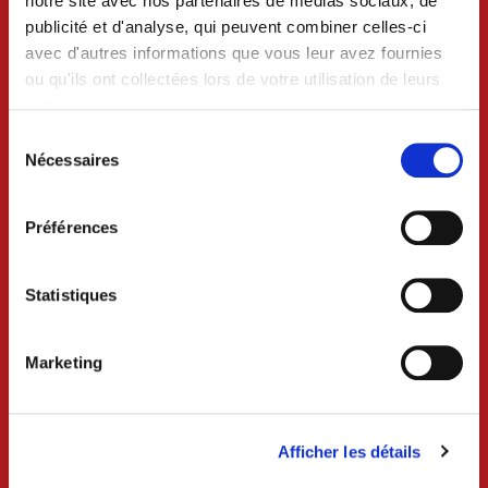
notre site avec nos partenaires de médias sociaux, de
publicité et d'analyse, qui peuvent combiner celles-ci
avec d'autres informations que vous leur avez fournies
ou qu'ils ont collectées lors de votre utilisation de leurs
services.
Sélection
VILLE DE CRAON
du
Nécessaires
consentement
BP 74 - 53400 CRAON
Préférences
02 43 06 13 09
Nous contacter
Statistiques
Lundi au mercredi 8h30-12h et 13h30-18h
Marketing
Jeudi 8h30-12h
Vendredi 8h30-12h et 13h30-17h
Samedi 9h-12h (uniquement sur rdv)
Afficher les détails
Services techniques /urbanisme
Lundi au mercredi 8h30-12h et 13h30-17h30