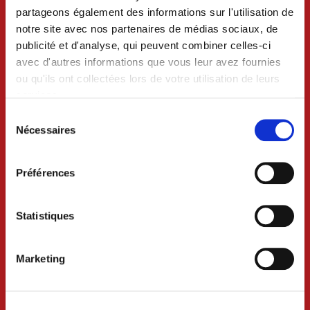
partageons également des informations sur l'utilisation de
notre site avec nos partenaires de médias sociaux, de
publicité et d'analyse, qui peuvent combiner celles-ci
avec d'autres informations que vous leur avez fournies
ou qu'ils ont collectées lors de votre utilisation de leurs
services.
Sélection
du
Nécessaires
consentement
VILLE DE CRAON
Préférences
BP 74 - 53400 CRAON
02 43 06 13 09
Statistiques
Nous contacter
Marketing
Lundi au mercredi 8h30-12h et 13h30-18h
Jeudi 8h30-12h
Vendredi 8h30-12h et 13h30-17h