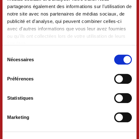
partageons également des informations sur l'utilisation de
notre site avec nos partenaires de médias sociaux, de
publicité et d'analyse, qui peuvent combiner celles-ci
avec d'autres informations que vous leur avez fournies
ou qu'ils ont collectées lors de votre utilisation de leurs
services.
Sélection
du
Nécessaires
consentement
VILLE DE CRAON
Préférences
BP 74 - 53400 CRAON
02 43 06 13 09
Statistiques
Nous contacter
Marketing
Lundi au mercredi 8h30-12h et 13h30-18h
Jeudi 8h30-12h
Vendredi 8h30-12h et 13h30-17h