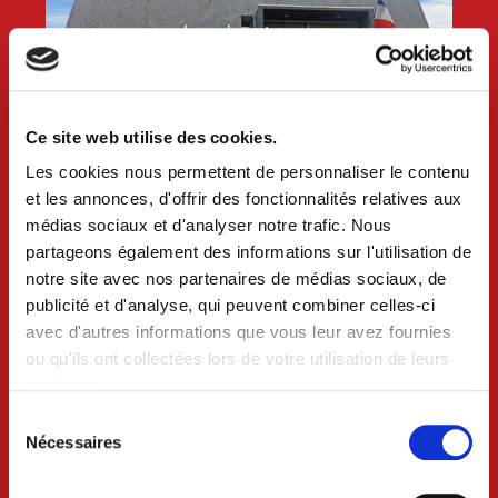
Ce site web utilise des cookies.
Les cookies nous permettent de personnaliser le contenu
et les annonces, d'offrir des fonctionnalités relatives aux
VILLE DE CRAON
médias sociaux et d'analyser notre trafic. Nous
BP 74 - 53400 CRAON
partageons également des informations sur l'utilisation de
notre site avec nos partenaires de médias sociaux, de
02 43 06 13 09
publicité et d'analyse, qui peuvent combiner celles-ci
avec d'autres informations que vous leur avez fournies
Nous contacter
ou qu'ils ont collectées lors de votre utilisation de leurs
services.
Lundi au mercredi 8h30-12h et 13h30-18h
Sélection
Jeudi 8h30-12h
du
Nécessaires
consentement
Vendredi 8h30-12h et 13h30-17h
Samedi 9h-12h (uniquement sur rdv)