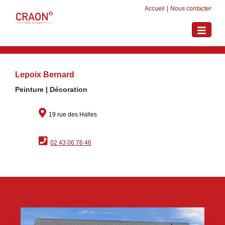
Accueil
|
Nous contacter
Toggle
navigati
Lepoix Bernard
Peinture | Décoration
19 rue des Halles
02 43 06 76 46