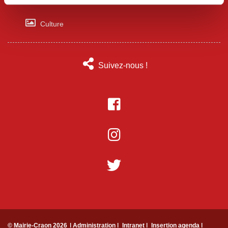
Associations
Culture
Suivez-nous !
© Mairie-Craon 2026
ǀ Administration ǀ
Intranet ǀ
Insertion agenda ǀ