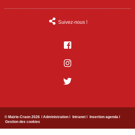
Suivez-nous !
© Mairie-Craon 2026
ǀ Administration ǀ
Intranet ǀ
Insertion agenda ǀ
Gestion des cookies