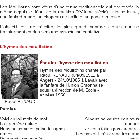
Les Mouillotins sont vêtus d'une tenue traditionnelle qui est restée la
même depuis le début de la tradition (XVIIème siècle) : blouse bleue,
une foulard rouge, un chapeau de paille et un panier en osier.
L'objectif est de récolter le plus grand nombre d'œufs qui se
transforment en don vers une association caritative.
L'hymne des mouillotins
Écouter l'hymne des mouillotins
Hymne des Mouillotins chanté par
Raoul RENAUD (04/09/1911 à
Angers - 24/10/1985 à Laval) avec
la fanfare de l'Union Craonnaise
sous la direction de M. École -
années 1950.
Raoul RENAUD
Paroles
Voici du joli mois de mai
Si vous ne voulez rien nous
La première nuitée.
donner
Nous ne sommes point des gens
Ne nous faites pas attendre.
armés
Les uns ont très-grand froid aux
De grande renommée.
pieds,