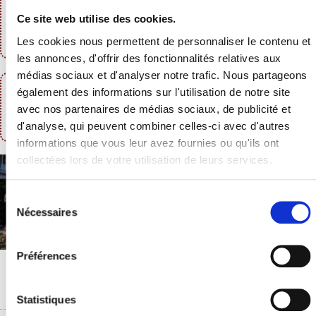
Président
Ce site web utilise des cookies.
Les cookies nous permettent de personnaliser le contenu et
les annonces, d'offrir des fonctionnalités relatives aux
médias sociaux et d'analyser notre trafic. Nous partageons
Contact
également des informations sur l'utilisation de notre site
avec nos partenaires de médias sociaux, de publicité et
suivre sur Facebook
d'analyse, qui peuvent combiner celles-ci avec d'autres
informations que vous leur avez fournies ou qu'ils ont
collectées lors de votre utilisation de leurs services.
Sélection
du
Nécessaires
consentement
Préférences
Statistiques