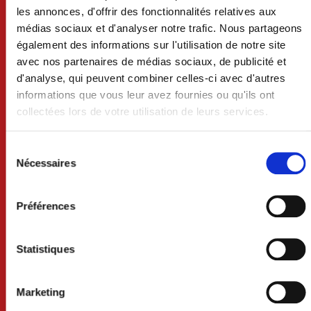
les annonces, d'offrir des fonctionnalités relatives aux
médias sociaux et d'analyser notre trafic. Nous partageons
également des informations sur l'utilisation de notre site
avec nos partenaires de médias sociaux, de publicité et
d'analyse, qui peuvent combiner celles-ci avec d'autres
informations que vous leur avez fournies ou qu'ils ont
collectées lors de votre utilisation de leurs services.
Sélection
du
VILLE DE CRAON
Nécessaires
consentement
BP 74 - 53400 CRAON
Préférences
02 43 06 13 09
Statistiques
Nous contacter
Lundi au mercredi 8h30-12h et 13h30-18h
Marketing
Jeudi 8h30-12h