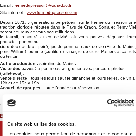
Email :
fermedupressoir@wanadoo.fr
Site internet :
www.fermedupressoir.com
Depuis 1871, 5 générations perpétuent sur la Ferme du Pressoir une
tradition cidricole réputée dans le Pays de Craon. Sonia et Rémy Viel
seront heureux de vous accueillir dans
le fournil, restauré et en activité, où vous pouvez déguster leurs
produits : pommeau,
cidre doux ou brut, poiré, jus de pomme, eaux de vie (Fine du Maine,
poire William), pommé (confiture), vinaigre de cidre. Paniers et coffrets
du terroir.
Autre production :
spiruline du Maine
.
Visite des caves :
à pommeau au grenier avec parcours photos
(juillet-août).
Vente directe :
tous les jours sauf le dimanche et jours fériés, de 9h à
12h et de 15h à 19h.
Accueil de groupes :
toute l’année sur réservation.
Retour à la liste
Ce site web utilise des cookies.
Les cookies nous permettent de personnaliser le contenu et