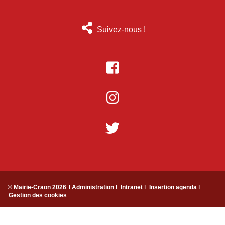
Suivez-nous !
© Mairie-Craon 2026
ǀ Administration ǀ
Intranet ǀ
Insertion agenda ǀ
Gestion des cookies