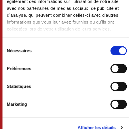
également des informations sur l'utilisation de notre site
avec nos partenaires de médias sociaux, de publicité et
d'analyse, qui peuvent combiner celles-ci avec d'autres
informations que vous leur avez fournies ou qu'ils ont
collectées lors de votre utilisation de leurs services.
VILLE DE CRAON
Sélection
BP 74 - 53400 CRAON
du
Nécessaires
consentement
02 43 06 13 09
Préférences
Nous contacter
Lundi au mercredi 8h30-12h et 13h30-18h
Statistiques
Jeudi 8h30-12h
Vendredi 8h30-12h et 13h30-17h
Samedi 9h-12h (uniquement sur rdv)
Marketing
Services techniques /urbanisme
Lundi au mercredi 8h30-12h et 13h30-17h30
Jeudi 8h30-12h
Afficher les détails