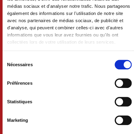
médias sociaux et d'analyser notre trafic. Nous partageons
également des informations sur l'utilisation de notre site
avec nos partenaires de médias sociaux, de publicité et
d'analyse, qui peuvent combiner celles-ci avec d'autres
informations que vous leur avez fournies ou qu'ils ont
collectées lors de votre utilisation de leurs services.
VILLE DE CRAON
Sélection
du
Nécessaires
consentement
BP 74 - 53400 CRAON
Préférences
02 43 06 13 09
Nous contacter
Statistiques
Lundi au mercredi 8h30-12h et 13h30-18h
Jeudi 8h30-12h
Marketing
Vendredi 8h30-12h et 13h30-17h
Samedi 9h-12h (uniquement sur rdv)