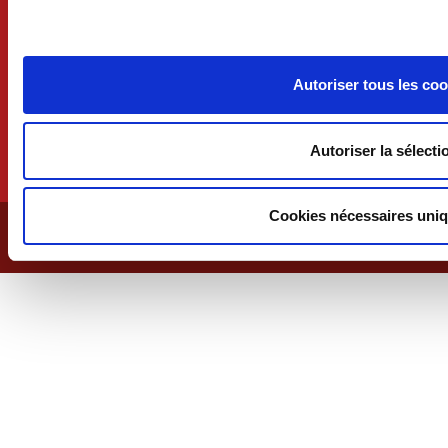
Autoriser tous les coo
Autoriser la sélecti
Cookies nécessaires uni
© Mairie-Craon 2026
ǀ Administration ǀ
Intranet ǀ
Insertion agenda ǀ
Gestion des cookies