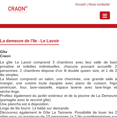
Accueil
|
Nous contacter
Toggle
navigati
La demeure de l'Ile - Le Lavoir
Gîte
Craon
Le gîte Le Lavoir comprend 3 chambres avec leur salle de bain
privative et toilettes individuelles, chacune pouvant accueillir 2
personnes. 2 chambres dispose d'un lit double queen size, et 1 de 2
lits simples.
La Maison comprend un salon, une cheminée, une grande salle à
manger, une cuisine toute équipée avec piano de cuisson, frigo
américain, four, lave-vaisselle, espace laverie avec lave-linge et
sèche-linge.
Profitez également du jardin extérieur et de la piscine de La Demeure
(partagée avec le second gîte).
Une plancha est à disposition.
Linge de lits fourni. Lit bébé sur demande.
Découvrez également le Gîte La Tannerie. Possibilité de louer les 2
gîtes pour un maximum de 10 personnes (+ 2 lits supplémentaires sur